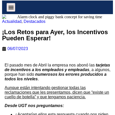
Normativa Laboral
Oposiciones internas en CaixaBank
Te interesa
UGT en verde
Actualidad
,
Destacados
¡Los Retos para Ayer, los Incentivos
Pueden Esperar!
06/07/2023
El pasado mes de Abril la empresa nos abonó las
tarjetas
de incentivos a los empleados y empleadas
, a algunos,
porque han sido
numerosos los errores producidos a
todos los niveles
.
Aunque están intentando gestionar todas las
reclamaciones que les presentamos, dicen que “existe un
cuello de botella” y que tengamos paciencia.
Desde UGT nos preguntamos:
¿Aceptarían ellos esta respuesta cuando nos piden