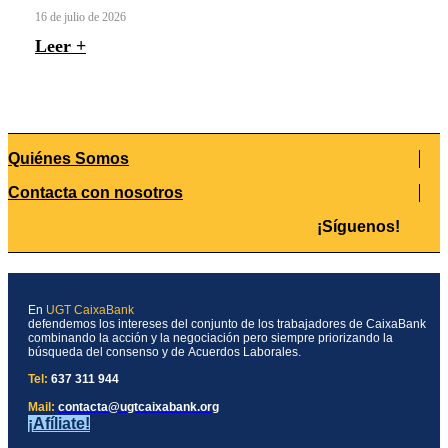
16 de julio de 2026
Leer +
Quiénes Somos
Contacta con nosotros
¡Síguenos!
En
UGT CaixaBank
defendemos los intereses del conjunto de los trabajadores de CaixaBank
combinando la acción y la negociación pero siempre priorizando la
búsqueda del consenso y de Acuerdos Laborales.
Tel:
637 311 944
Mail:
contacta@ugtcaixabank.org
¡Afíliate!