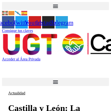
Ir
al
contenido
acebook
Twitter
Youtube
Instagram
Telegram
Consigue tus claves
Acceder al Área Privada
Actualidad
Castilla y León: La